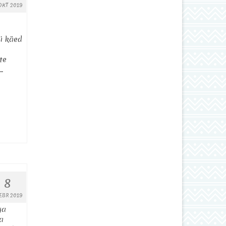
OKT 2019
gi käed
te
…
8
EBR 2019
ga
a