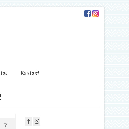
stus
Kontakt
e
7