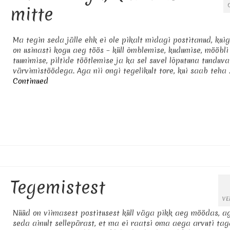
mitte
Ma tegin seda jälle ehk ei ole pikalt midagi postitanud, kui
on usinasti kogu aeg töös – küll õmblemise, kudumise, mööbli
tuunimise, piltide töötlemise ja ka sel suvel lõputuna tunduva
värvimistöödega. Aga nii ongi tegelikult tore, kui saab teha 
Continued
Tegemistest
VE
Nüüd on viimasest postitusest küll väga pikk aeg möödas, a
seda ainult sellepärast, et ma ei raatsi oma aega arvuti tag