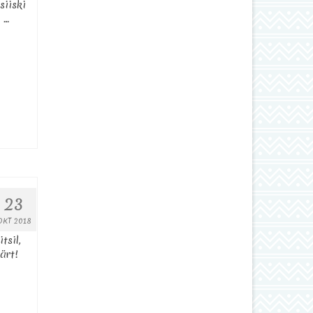
siiski
 …
23
OKT 2018
tsil,
ärt!