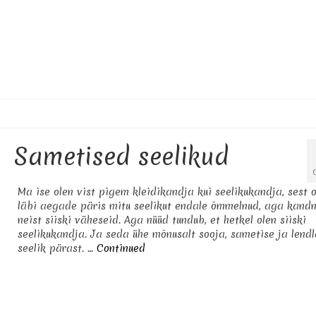
Sametised seelikud
Ma ise olen vist pigem kleidikandja kui seelikukandja, sest o
läbi aegade päris mitu seelikut endale õmmelnud, aga kand
neist siiski väheseid. Aga nüüd tundub, et hetkel olen siiski
seelikukandja. Ja seda ühe mõnusalt sooja, sametise ja lend
seelik pärast. …
Continued