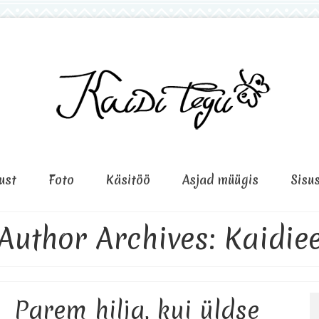
ust
Foto
Käsitöö
Asjad müügis
Sisu
Author Archives: Kaidie
Parem hilja, kui üldse