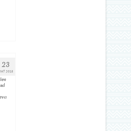
23
OKT 2018
len
nud
leva