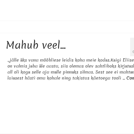
Mahub veel…
…jälle üks vana mööbliese leidis koha meie kodus.Kuigi Eliis
on valmis juba üle aasta, siis olemas olev sahtliboks kirjutus
all oli kogu selle aja mulle pinnuks silmas. Sest see ei mahtu
laiusest hästi oma kohale ning takistas käetoega tooli …
Con