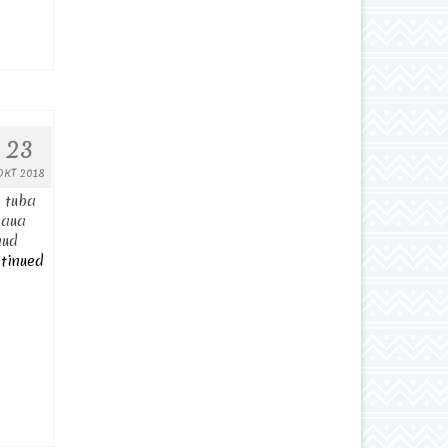
23
OKT 2018
e tuba
laua
nud
tinued