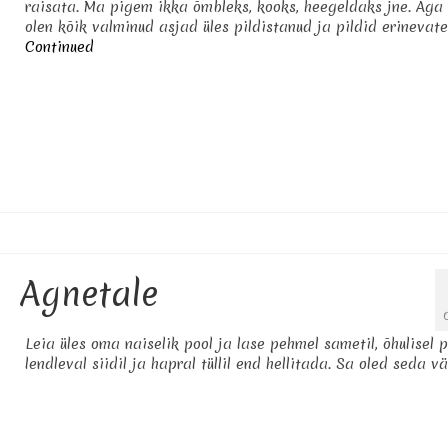
raisata. Ma pigem ikka õmbleks, kooks, heegeldaks jne. Aga 
olen kõik valminud asjad üles pildistanud ja pildid erinevate
Continued
Agnetale
Leia üles oma naiselik pool ja lase pehmel sametil, õhulisel pi
lendleval siidil ja hapral tüllil end hellitada. Sa oled seda vä