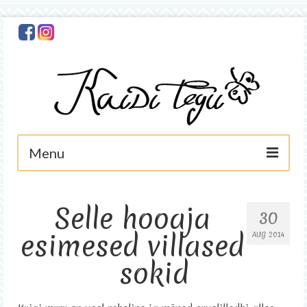
Menu
Avaleht
Selle hooaja
30
Minust
esimesed villased
AUG 2014
Foto
sokid
Käsitöö
Asjad müügis