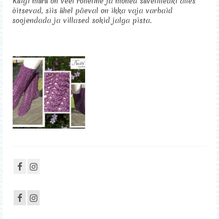
Kuigi muru on veel roheline ja mõned suvelilledki alles
õitsevad, siis ühel päeval on ikka vaja varbaid
Sisustus
soojendada ja villased sokid jalga pista.
Kontakt