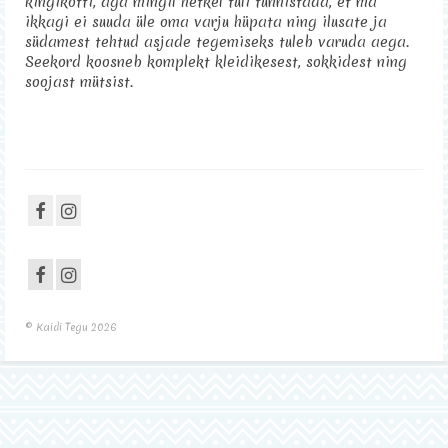
kingikotti, aga mingil hetkel tuli tunnistada, et ma
ikkagi ei suuda üle oma varju hüpata ning ilusate ja
Sisustus
südamest tehtud asjade tegemiseks tuleb varuda aega.
Seekord koosneb komplekt kleidikesest, sokkidest ning
Kontakt
soojast mütsist.
© Kaidi Tegu 2026