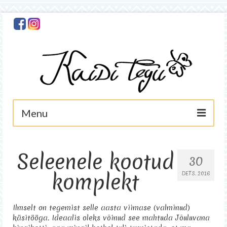
Menu
Avaleht
Seleenele kootud
30
Minust
komplekt
DETS. 2016
Foto
Käsitöö
Ilmselt on tegemist selle aasta viimase (valminud)
käsitööga. Ideaalis oleks võinud see mahtuda Jõuluvana
Asjad müügis