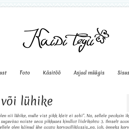
ust
Foto
Käsitöö
Asjad müügis
Sisu
 või lühike
en nii lühike, mulle vist pikk kleit ei sobi”. No, sellele peaksin i
uguvõsa naiste seas pikkuses kindlat liidrikohta :). Ilmselt saan
ellele olen käinud ühe aasta korvpalliklassis…no, jah, õnneks korv