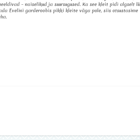
eeldivad – naiselikud ja suursugused. Ka see kleit pidi algselt l
ada Evelini garderoobis pikki kleite väga pole, siis otsustasime
eha.