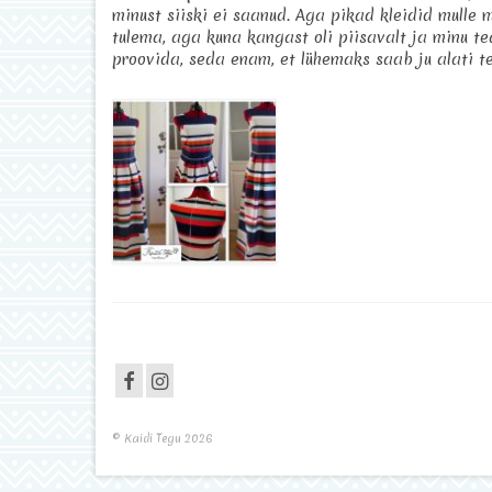
minust siiski ei saanud. Aga pikad kleidid mulle m
tulema, aga kuna kangast oli piisavalt ja minu te
proovida, seda enam, et lühemaks saab ju alati t
© Kaidi Tegu 2026