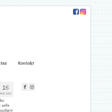
stus
Kontakt
16
MAI 2017
kka
 selle
pallurit