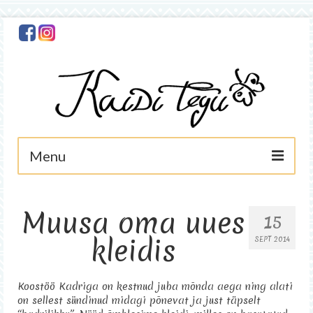
Menu
Avaleht
Muusa oma uues
15
Minust
kleidis
SEPT 2014
Foto
Käsitöö
Koostöö Kadriga on kestnud juba mõnda aega ning alati
on sellest sündinud midagi põnevat ja just täpselt
Asjad müügis