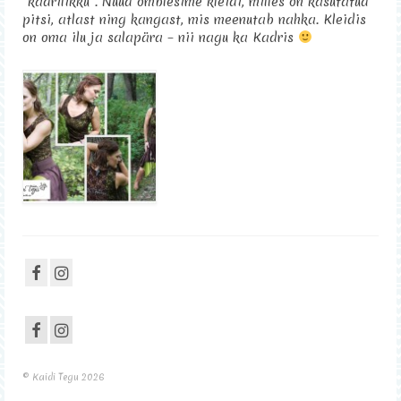
“kadrilikku”. Nüüd õmblesime kleidi, milles on kasutatud
pitsi, atlast ning kangast, mis meenutab nahka. Kleidis
Sisustus
on oma ilu ja salapära – nii nagu ka Kadris
Kontakt
© Kaidi Tegu 2026