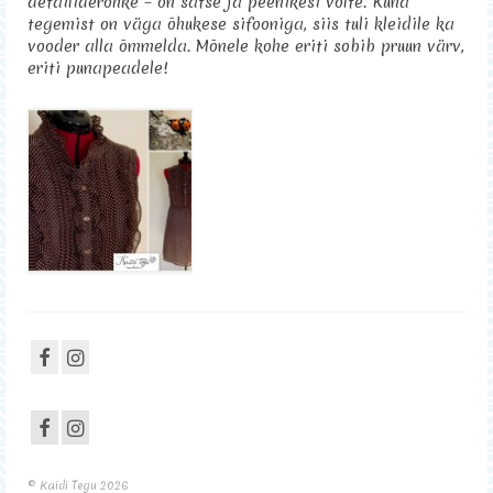
detailiderohke – on satse ja peenikesi volte. Kuna
tegemist on väga õhukese sifooniga, siis tuli kleidile ka
Sisustus
vooder alla õmmelda. Mõnele kohe eriti sobib pruun värv,
eriti punapeadele!
Kontakt
© Kaidi Tegu 2026