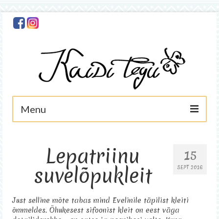
Menu
Avaleht
Lepatriinu
15
Minust
suvelõpukleit
SEPT 2016
Foto
Käsitöö
Just selline mõte tabas mind Evelinile täpilist kleiti
õmmeldes. Õhukesest sifoonist kleit on eest väga
Asjad müügis