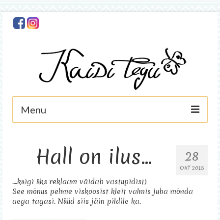
Menu
Avaleht
Hall on ilus…
28
Minust
OKT 2015
Foto
….kuigi üks reklaam väidab vastupidist)
See mõnus pehme viskoosist kleit valmis juba mõnda
Käsitöö
aega tagasi. Nüüd siis jäin pildile ka.
Asjad müügis