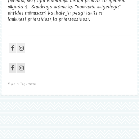
tulemas, sest igal võimalikul hetkel proovis ta igemeid
sügada :). Sandraga saime ka “võõraste sulgedega”
Sisustus
ehtides mõnusasti kaubale ja peagi laulis ta
laulukesi printsidest ja printsessidest.
Kontakt
© Kaidi Tegu 2026