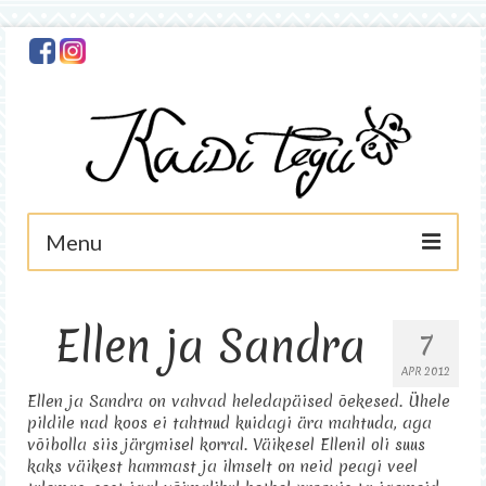
Menu
Avaleht
Ellen ja Sandra
7
Minust
APR 2012
Foto
Ellen ja Sandra on vahvad heledapäised õekesed. Ühele
pildile nad koos ei tahtnud kuidagi ära mahtuda, aga
Käsitöö
võibolla siis järgmisel korral. Väikesel Ellenil oli suus
kaks väikest hammast ja ilmselt on neid peagi veel
Asjad müügis