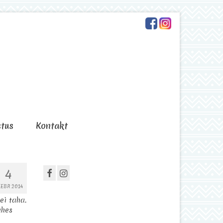
stus
Kontakt
4
EBR 2014
ei taha.
ahes