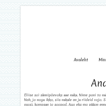
Avaleht
Min
Ana
Eliise sai sünnipäevaks uue nuku. Nime pani ta nuk
Noh, ja nagu ikka, siis nukule on ju riideid vaja. 
osas), kampsun ja saapad. Aga eks ma püüan enna