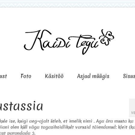
ust
Foto
Käsitöö
Asjad müügis
Sisu
stassia
VE
ule ise, kuigi aeg-ajalt ütleb, et imelik nimi
. Aga ära muuta ka 
Siiani olen küll väga tagasihoidlikult varusid täiendanud: kleit (k
st parandada :).