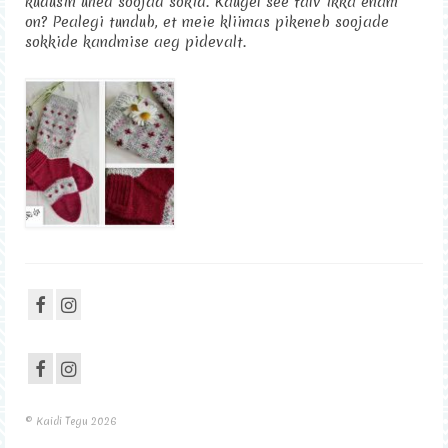
kudusin ühed soojad sokid. Kaugel see talv ikka enam
on? Pealegi tundub, et meie kliimas pikeneb soojade
Sisustus
sokkide kandmise aeg pidevalt.
Kontakt
© Kaidi Tegu 2026