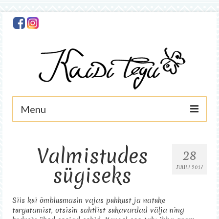
Menu
Avaleht
Valmistudes
28
Minust
sügiseks
JUULI 2017
Foto
Käsitöö
Siis kui õmblusmasin vajas puhkust ja natuke
turgutamist, otsisin sahtlist sukavardad välja ning
Asjad müügis