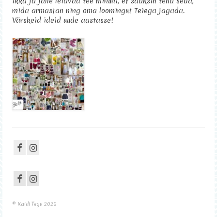
ikka ja jälle leiavad tee minuni, et saaksin teha seda,
mida armastan ning oma loomingut Teiega jagada.
Sisustus
Värskeid ideid uude aastasse!
Kontakt
© Kaidi Tegu 2026