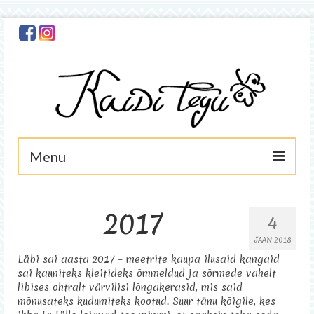
Menu
Avaleht
2017
4
Minust
JAAN 2018
Foto
Läbi sai aasta 2017 – meetrite kaupa ilusaid kangaid
sai kauniteks kleitideks õmmeldud ja sõrmede vahelt
Käsitöö
libises ohtralt värvilisi lõngakerasid, mis said
mõnusateks kudumiteks kootud. Suur tänu kõigile, kes
Asjad müügis